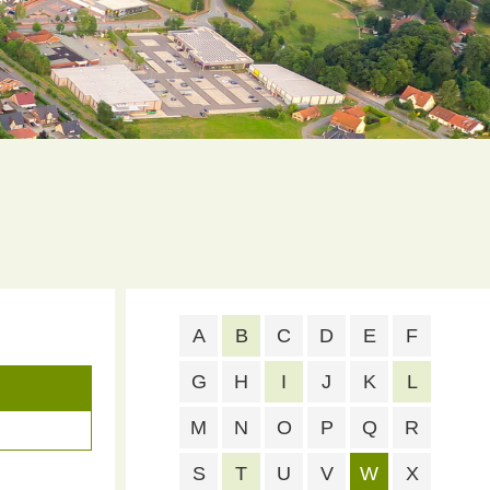
A
B
C
D
E
F
G
H
I
J
K
L
M
N
O
P
Q
R
S
T
U
V
W
X