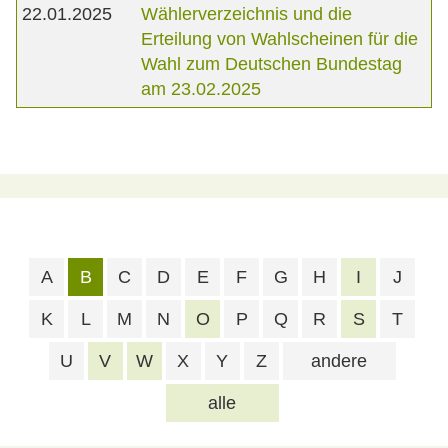
22.01.2025
Wählerverzeichnis und die
Erteilung von Wahlscheinen für die
Wahl zum Deutschen Bundestag
am 23.02.2025
A
B
C
D
E
F
G
H
I
J
K
L
M
N
O
P
Q
R
S
T
U
V
W
X
Y
Z
andere
alle