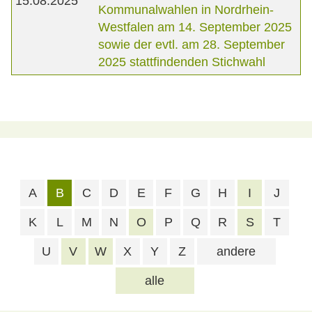
15.08.2025
Kommunalwahlen in Nordrhein-
Westfalen am 14. September 2025
sowie der evtl. am 28. September
2025 stattfindenden Stichwahl
A
B
C
D
E
F
G
H
I
J
K
L
M
N
O
P
Q
R
S
T
U
V
W
X
Y
Z
andere
alle