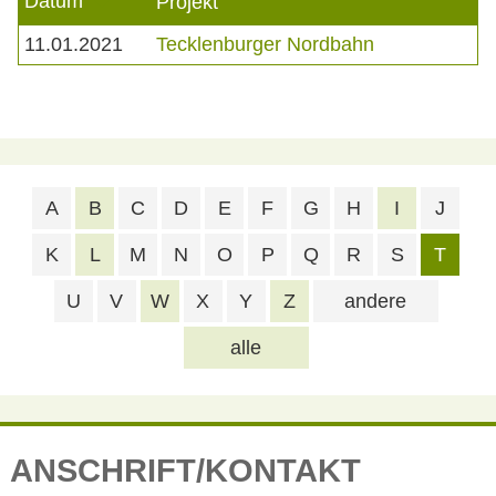
Datum
Projekt
11.01.2021
Tecklenburger Nordbahn
A
B
C
D
E
F
G
H
I
J
K
L
M
N
O
P
Q
R
S
T
U
V
W
X
Y
Z
andere
alle
ANSCHRIFT/KONTAKT