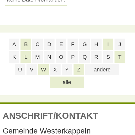
A
B
C
D
E
F
G
H
I
J
K
L
M
N
O
P
Q
R
S
T
U
V
W
X
Y
Z
andere
alle
ANSCHRIFT/KONTAKT
Gemeinde Westerkappeln