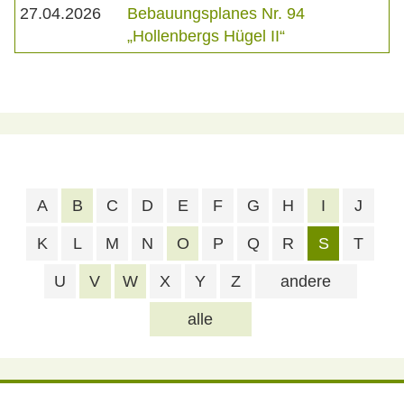
27.04.2026
Bebauungsplanes Nr. 94
„Hollenbergs Hügel II“
A
B
C
D
E
F
G
H
I
J
K
L
M
N
O
P
Q
R
S
T
U
V
W
X
Y
Z
andere
alle