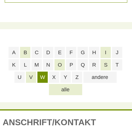
A
B
C
D
E
F
G
H
I
J
K
L
M
N
O
P
Q
R
S
T
U
V
W
X
Y
Z
andere
alle
ANSCHRIFT/KONTAKT