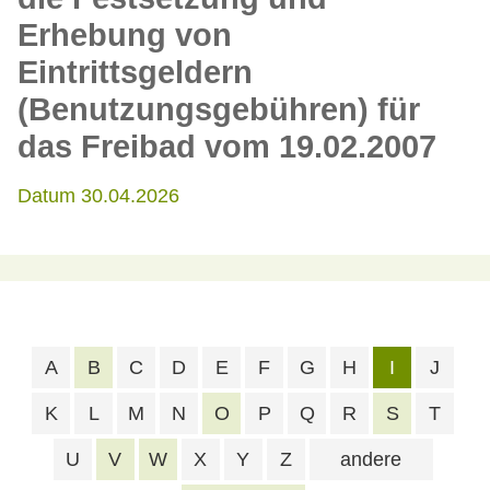
Erhebung von
Eintrittsgeldern
(Benutzungsgebühren) für
das Freibad vom 19.02.2007
Datum 30.04.2026
A
B
C
D
E
F
G
H
I
J
K
L
M
N
O
P
Q
R
S
T
U
V
W
X
Y
Z
andere