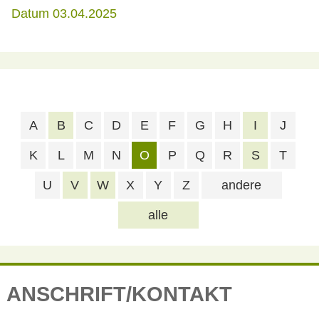
Datum 03.04.2025
A
B
C
D
E
F
G
H
I
J
K
L
M
N
O
P
Q
R
S
T
U
V
W
X
Y
Z
andere
alle
ANSCHRIFT/KONTAKT