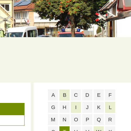
A
B
C
D
E
F
G
H
I
J
K
L
M
N
O
P
Q
R