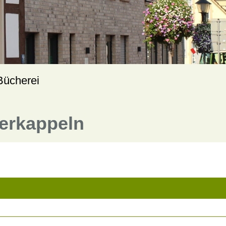
Bücherei
terkappeln