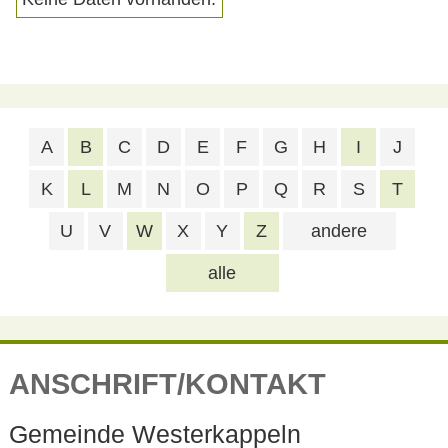
A
B
C
D
E
F
G
H
I
J
K
L
M
N
O
P
Q
R
S
T
U
V
W
X
Y
Z
andere
alle
ANSCHRIFT/KONTAKT
Gemeinde Westerkappeln