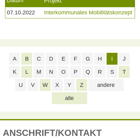
Datum
Projekt
07.10.2022
Interkommunales Mobilitätskonzept
A
B
C
D
E
F
G
H
I
J
K
L
M
N
O
P
Q
R
S
T
U
V
W
X
Y
Z
andere
alle
ANSCHRIFT/KONTAKT