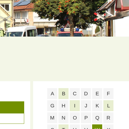
A
B
C
D
E
F
G
H
I
J
K
L
M
N
O
P
Q
R