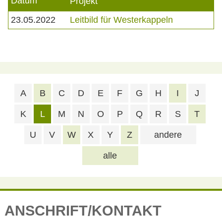
Datum
Projekt
23.05.2022
Leitbild für Westerkappeln
A
B
C
D
E
F
G
H
I
J
K
L
M
N
O
P
Q
R
S
T
U
V
W
X
Y
Z
andere
alle
ANSCHRIFT/KONTAKT