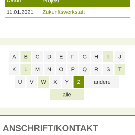
Datum
Projekt
11.01.2021
Zukunftswerkstatt
A
B
C
D
E
F
G
H
I
J
K
L
M
N
O
P
Q
R
S
T
U
V
W
X
Y
Z
andere
alle
ANSCHRIFT/KONTAKT