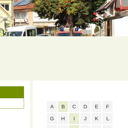
A
B
C
D
E
F
G
H
I
J
K
L