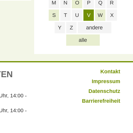
M
N
O
P
Q
R
S
T
U
V
W
X
Y
Z
andere
alle
Kontakt
TEN
Impressum
Datenschutz
r, 14:00 -
Barrierefreiheit
hr, 14:00 -