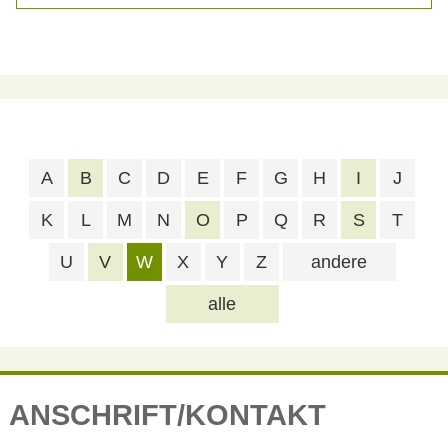
A
B
C
D
E
F
G
H
I
J
K
L
M
N
O
P
Q
R
S
T
U
V
W
X
Y
Z
andere
alle
ANSCHRIFT/KONTAKT