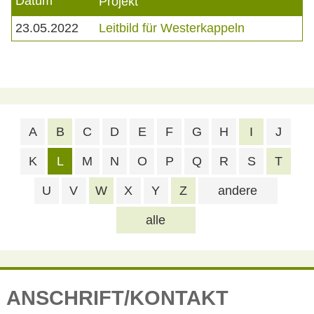
Datum
Projekt
23.05.2022
Leitbild für Westerkappeln
A
B
C
D
E
F
G
H
I
J
K
L
M
N
O
P
Q
R
S
T
U
V
W
X
Y
Z
andere
alle
ANSCHRIFT/KONTAKT