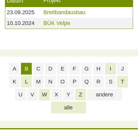
Projekt
Datum
23.09.2025
Breitbandausbau
10.10.2024
BÜK Velpe
A
B
C
D
E
F
G
H
I
J
K
L
M
N
O
P
Q
R
S
T
U
V
W
X
Y
Z
andere
alle