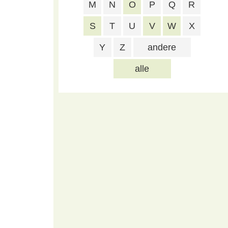
M
N
O
P
Q
R
S
T
U
V
W
X
Y
Z
andere
alle