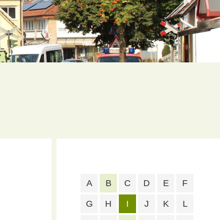
A
B
C
D
E
F
G
H
I
J
K
L