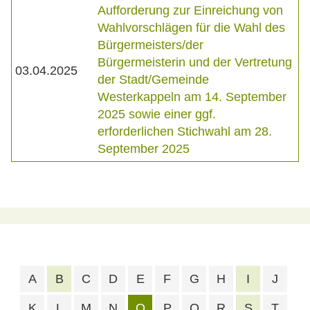
Aufforderung zur Einreichung von
Wahlvorschlägen für die Wahl des
Bürgermeisters/der
Bürgermeisterin und der Vertretung
03.04.2025
der Stadt/Gemeinde
Westerkappeln am 14. September
2025 sowie einer ggf.
erforderlichen Stichwahl am 28.
September 2025
A
B
C
D
E
F
G
H
I
J
K
L
M
N
O
P
Q
R
S
T