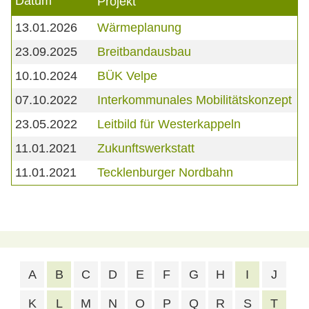
Datum
Projekt
13.01.2026
Wärmeplanung
23.09.2025
Breitbandausbau
10.10.2024
BÜK Velpe
07.10.2022
Interkommunales Mobilitätskonzept
23.05.2022
Leitbild für Westerkappeln
11.01.2021
Zukunftswerkstatt
11.01.2021
Tecklenburger Nordbahn
A
B
C
D
E
F
G
H
I
J
K
L
M
N
O
P
Q
R
S
T