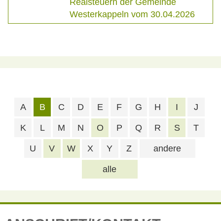
Realsteuern der Gemeinde
Westerkappeln vom 30.04.2026
A
B
C
D
E
F
G
H
I
J
K
L
M
N
O
P
Q
R
S
T
U
V
W
X
Y
Z
andere
alle