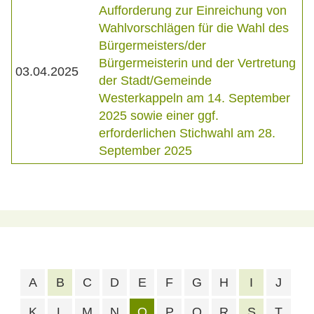
Aufforderung zur Einreichung von
Wahlvorschlägen für die Wahl des
Bürgermeisters/der
Bürgermeisterin und der Vertretung
03.04.2025
der Stadt/Gemeinde
Westerkappeln am 14. September
2025 sowie einer ggf.
erforderlichen Stichwahl am 28.
September 2025
A
B
C
D
E
F
G
H
I
J
K
L
M
N
O
P
Q
R
S
T