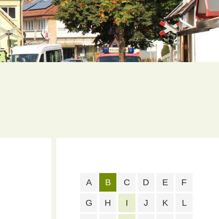
A
B
C
D
E
F
G
H
I
J
K
L