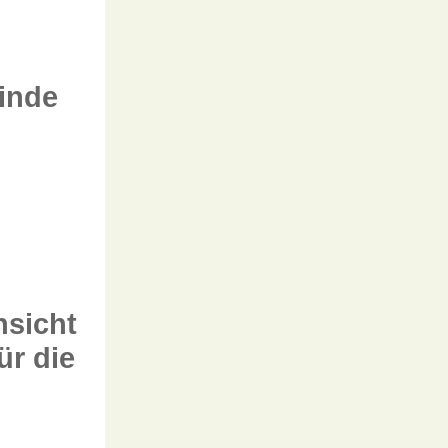
inde
nsicht
ür die