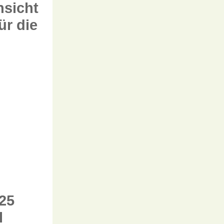
nsicht
ür die
25
l