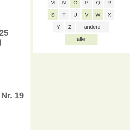
M
N
O
P
Q
R
S
T
U
V
W
X
Y
Z
andere
25
alle
l
Nr. 19