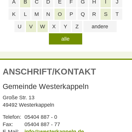
A
B
C
D
E
F
G
H
I
J
K
L
M
N
O
P
Q
R
S
T
U
V
W
X
Y
Z
andere
alle
ANSCHRIFT/KONTAKT
Gemeinde Westerkappeln
Große Str. 13
49492 Westerkappeln
Telefon:
05404 887 - 0
Fax:
05404 887 - 77
E-Mail:
info@westerkappeln.de