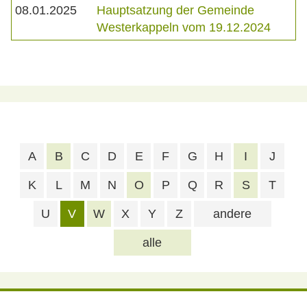
08.01.2025
Hauptsatzung der Gemeinde
Westerkappeln vom 19.12.2024
A
B
C
D
E
F
G
H
I
J
K
L
M
N
O
P
Q
R
S
T
U
V
W
X
Y
Z
andere
alle