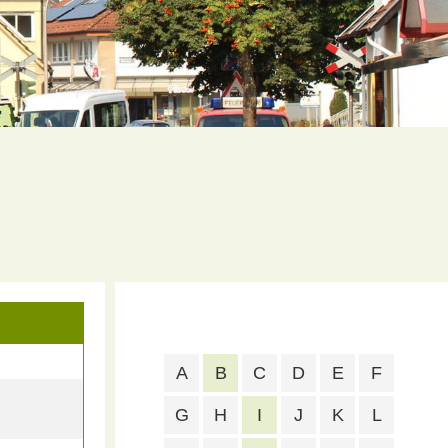
A
B
C
D
E
F
G
H
I
J
K
L