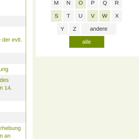
M
N
O
P
Q
R
S
T
U
V
W
X
Y
Z
andere
der evtl.
alle
rung
 des
m 14.
Erhebung
n an