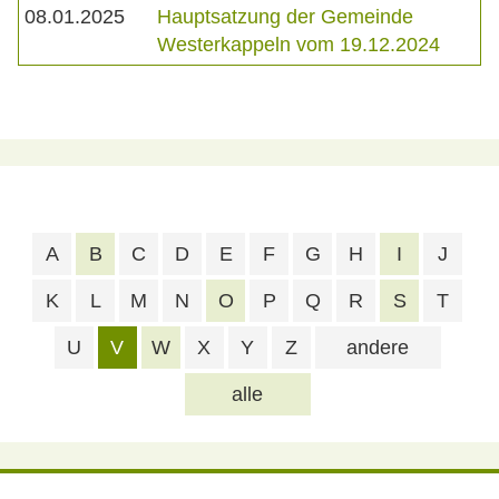
08.01.2025
Hauptsatzung der Gemeinde
Westerkappeln vom 19.12.2024
A
B
C
D
E
F
G
H
I
J
K
L
M
N
O
P
Q
R
S
T
U
V
W
X
Y
Z
andere
alle