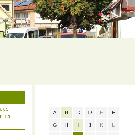
 des
A
B
C
D
E
F
m 14.
G
H
I
J
K
L