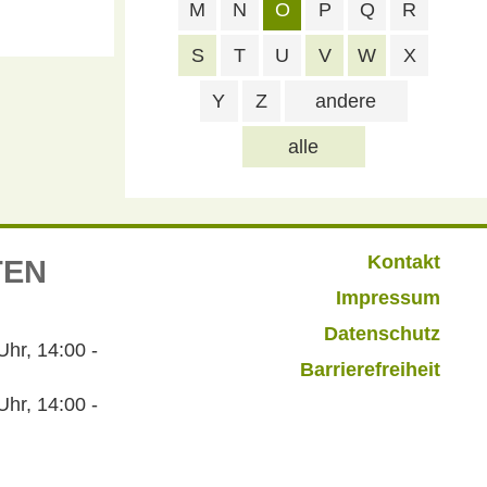
M
N
O
P
Q
R
S
T
U
V
W
X
Y
Z
andere
alle
Kontakt
TEN
Impressum
Datenschutz
r, 14:00 -
Barrierefreiheit
hr, 14:00 -