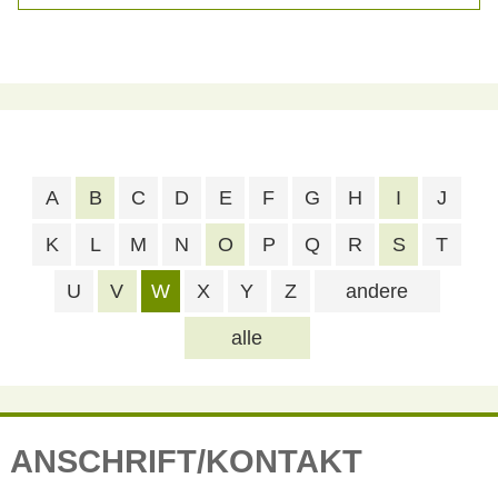
A
B
C
D
E
F
G
H
I
J
K
L
M
N
O
P
Q
R
S
T
U
V
W
X
Y
Z
andere
alle
ANSCHRIFT/KONTAKT