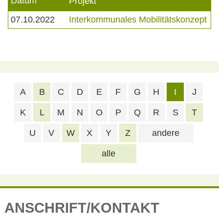
Datum
Projekt
07.10.2022
Interkommunales Mobilitätskonzept
A
B
C
D
E
F
G
H
I
J
K
L
M
N
O
P
Q
R
S
T
U
V
W
X
Y
Z
andere
alle
ANSCHRIFT/KONTAKT