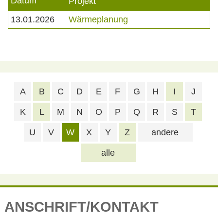
Datum
Projekt
13.01.2026
Wärmeplanung
A
B
C
D
E
F
G
H
I
J
K
L
M
N
O
P
Q
R
S
T
U
V
W
X
Y
Z
andere
alle
ANSCHRIFT/KONTAKT