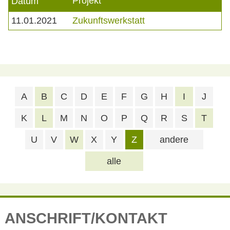
Projekt
Datum
11.01.2021
Zukunftswerkstatt
A
B
C
D
E
F
G
H
I
J
K
L
M
N
O
P
Q
R
S
T
U
V
W
X
Y
Z
andere
alle
ANSCHRIFT/KONTAKT