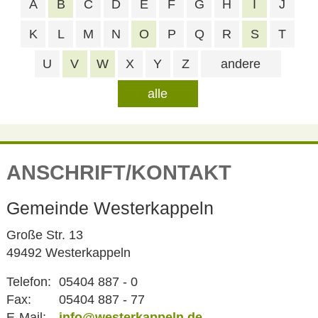
A
B
C
D
E
F
G
H
I
J
K
L
M
N
O
P
Q
R
S
T
U
V
W
X
Y
Z
andere
alle
ANSCHRIFT/KONTAKT
Gemeinde Westerkappeln
Große Str. 13
49492 Westerkappeln
Telefon:
05404 887 - 0
Fax:
05404 887 - 77
E-Mail:
info@westerkappeln.de