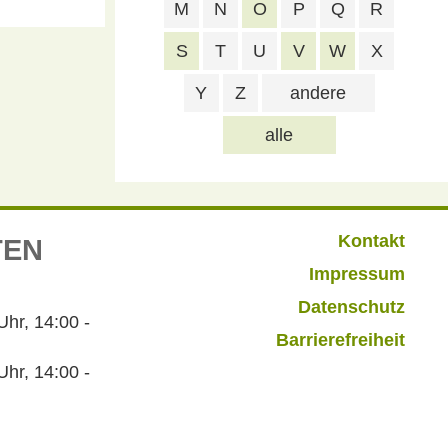
M
N
O
P
Q
R
S
T
U
V
W
X
Y
Z
andere
alle
Kontakt
TEN
Impressum
Datenschutz
r, 14:00 -
Barrierefreiheit
hr, 14:00 -