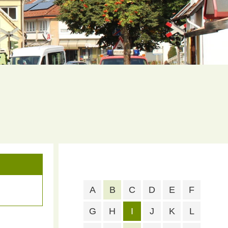
A
B
C
D
E
F
G
H
I
J
K
L