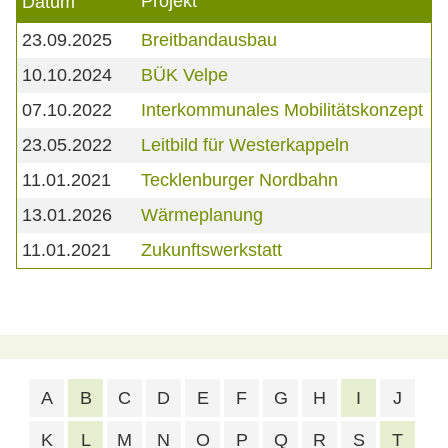
Projekt
Datum
23.09.2025
Breitbandausbau
10.10.2024
BÜK Velpe
07.10.2022
Interkommunales Mobilitätskonzept
23.05.2022
Leitbild für Westerkappeln
11.01.2021
Tecklenburger Nordbahn
13.01.2026
Wärmeplanung
11.01.2021
Zukunftswerkstatt
A
B
C
D
E
F
G
H
I
J
K
L
M
N
O
P
Q
R
S
T