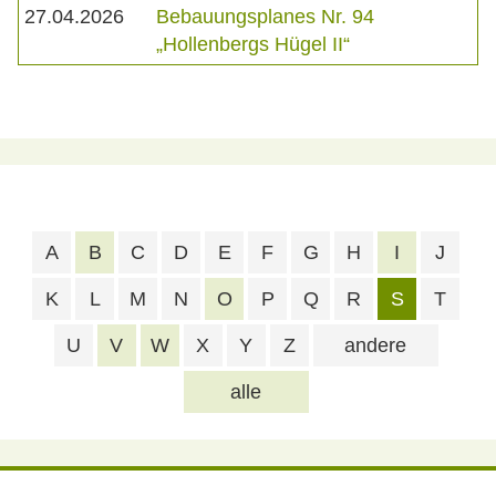
27.04.2026
Bebauungsplanes Nr. 94
„Hollenbergs Hügel II“
A
B
C
D
E
F
G
H
I
J
K
L
M
N
O
P
Q
R
S
T
U
V
W
X
Y
Z
andere
alle