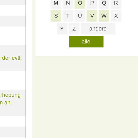
M
N
O
P
Q
R
S
T
U
V
W
X
Y
Z
andere
alle
der evtl.
Erhebung
n an