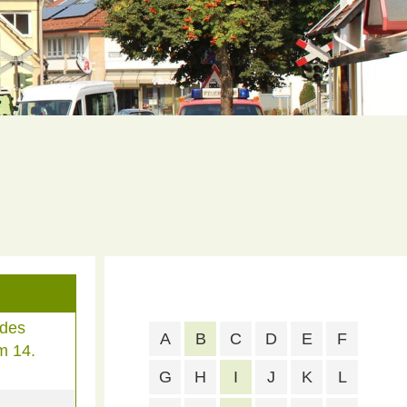
 des
A
B
C
D
E
F
m 14.
G
H
I
J
K
L