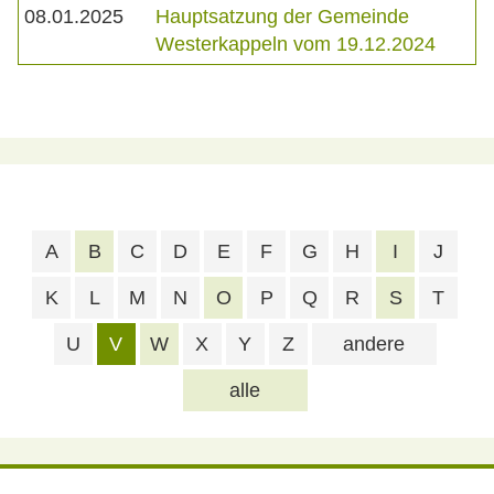
08.01.2025
Hauptsatzung der Gemeinde
Westerkappeln vom 19.12.2024
A
B
C
D
E
F
G
H
I
J
K
L
M
N
O
P
Q
R
S
T
U
V
W
X
Y
Z
andere
alle