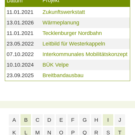
Projekt
Datum
11.01.2021
Zukunftswerkstatt
13.01.2026
Wärmeplanung
11.01.2021
Tecklenburger Nordbahn
23.05.2022
Leitbild für Westerkappeln
07.10.2022
Interkommunales Mobilitätskonzept
10.10.2024
BÜK Velpe
23.09.2025
Breitbandausbau
A
B
C
D
E
F
G
H
I
J
K
L
M
N
O
P
Q
R
S
T