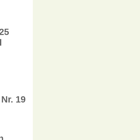
25
l
Nr. 19
n