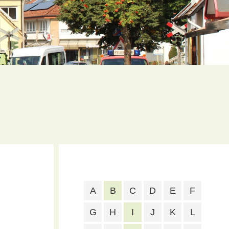
A
B
C
D
E
F
G
H
I
J
K
L