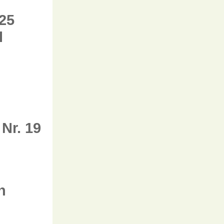
25
l
Nr. 19
n