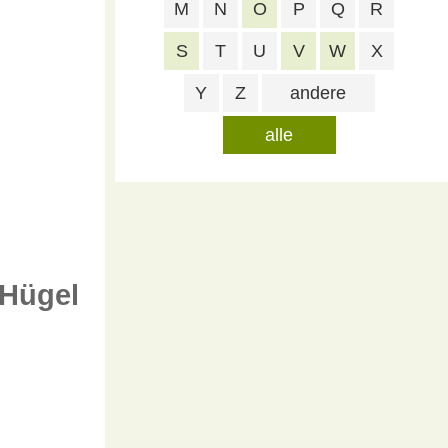
M
N
O
P
Q
R
S
T
U
V
W
X
Y
Z
andere
alle
 Hügel