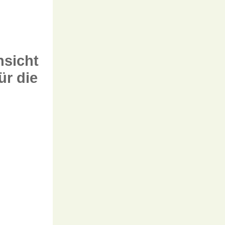
nsicht
ür die