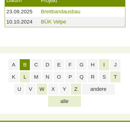
Datum
Projekt
23.09.2025
Breitbandausbau
10.10.2024
BÜK Velpe
A
B
C
D
E
F
G
H
I
J
K
L
M
N
O
P
Q
R
S
T
U
V
W
X
Y
Z
andere
alle