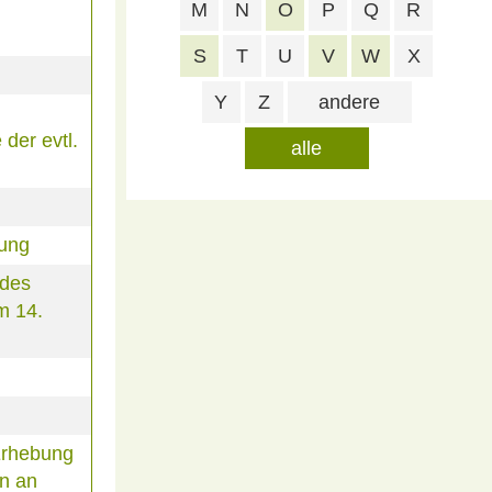
M
N
O
P
Q
R
S
T
U
V
W
X
Y
Z
andere
der evtl.
alle
rung
 des
m 14.
Erhebung
n an