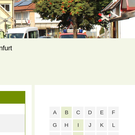
nfurt
A
B
C
D
E
F
G
H
I
J
K
L