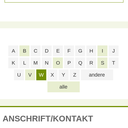
A
B
C
D
E
F
G
H
I
J
K
L
M
N
O
P
Q
R
S
T
U
V
W
X
Y
Z
andere
alle
ANSCHRIFT/KONTAKT