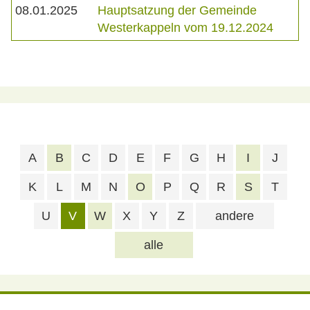
08.01.2025
Hauptsatzung der Gemeinde
Westerkappeln vom 19.12.2024
A
B
C
D
E
F
G
H
I
J
K
L
M
N
O
P
Q
R
S
T
U
V
W
X
Y
Z
andere
alle