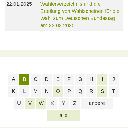
22.01.2025
Wählerverzeichnis und die
Erteilung von Wahlscheinen für die
Wahl zum Deutschen Bundestag
am 23.02.2025
A
B
C
D
E
F
G
H
I
J
K
L
M
N
O
P
Q
R
S
T
U
V
W
X
Y
Z
andere
alle