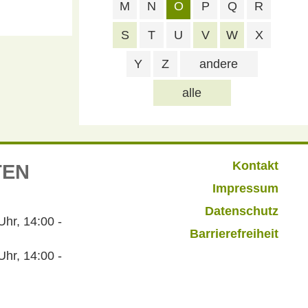
M
N
O
P
Q
R
S
T
U
V
W
X
Y
Z
andere
alle
Kontakt
TEN
Impressum
Datenschutz
r, 14:00 -
Barrierefreiheit
hr, 14:00 -