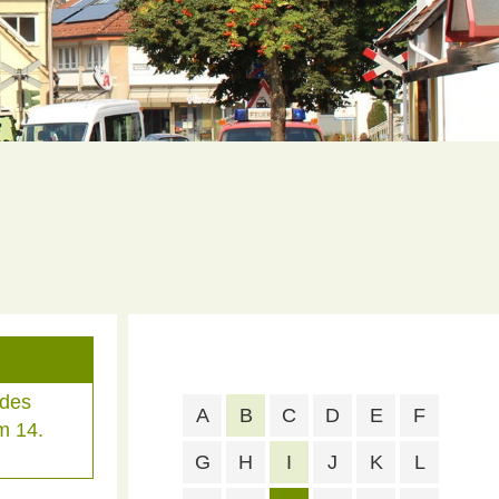
 des
A
B
C
D
E
F
m 14.
G
H
I
J
K
L