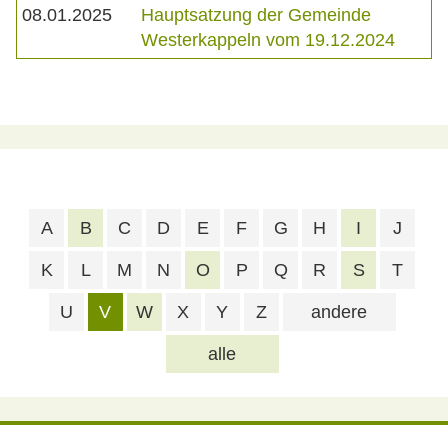
08.01.2025
Hauptsatzung der Gemeinde
Westerkappeln vom 19.12.2024
A
B
C
D
E
F
G
H
I
J
K
L
M
N
O
P
Q
R
S
T
U
V
W
X
Y
Z
andere
alle