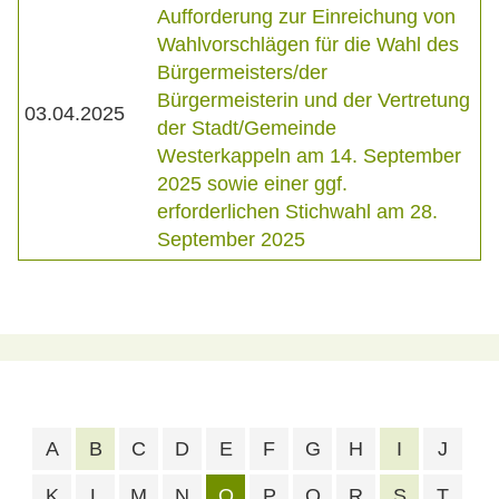
Aufforderung zur Einreichung von
Wahlvorschlägen für die Wahl des
Bürgermeisters/der
Bürgermeisterin und der Vertretung
03.04.2025
der Stadt/Gemeinde
Westerkappeln am 14. September
2025 sowie einer ggf.
erforderlichen Stichwahl am 28.
September 2025
A
B
C
D
E
F
G
H
I
J
K
L
M
N
O
P
Q
R
S
T